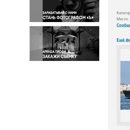
Правосудие
Происшествия и конфликты
Катего
Религия
Место:
Сообщ
Светская жизнь
Спорт
Ещё ф
Экология
Экономика и бизнес