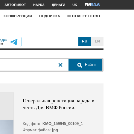
АВТОПИЛОТ
НАУКА
ДЕНЬГИ
UK
КОНФЕРЕНЦИИ
ПОДПИСКА
ФОТОАГЕНТСТВО
RU
EN
Найти
Генеральная репетиция парада в
честь Дня ВМФ России.
Код фото:
KMO_159945_00109_1
Формат файла:
jpg