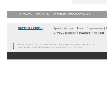
КОНТАКТЫ
ПОМОЩЬ
УСЛОВИЯ ИСПОЛЬЗОВАНИЯ
ОБРАТНАЯ СВЯЗЬ
Архив
Авторы
Темы
Справочники
О «Коммерсанте»
Редакция
Контакты
МАТЕРИАЛЫ С ТАКОЙ МЕТКОЙ, ПАРТНЕРСКИЕ ПРОЕКТЫ И НОВОСТИ
КОМПАНИЙ ОПУБЛИКОВАНЫ НА КОММЕРЧЕСКОЙ ОСНОВЕ