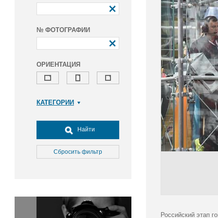
№ ФОТОГРАФИИ
ОРИЕНТАЦИЯ
КАТЕГОРИИ
Армия и ВПК
Досуг, туризм и отдых
Найти
Культура
Медицина
Сбросить фильтр
Наука
Образование
Общество
Окружающая среда
Политика
Российский этап г