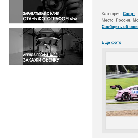
Правосудие
Происшествия и конфликты
Категория:
Спорт
Религия
Место:
Россия, Мо
Сообщить об оши
Светская жизнь
Спорт
Ещё фото
Экология
Экономика и бизнес