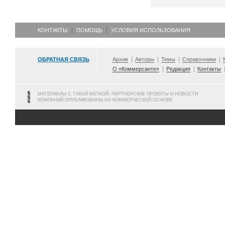
КОНТАКТЫ
ПОМОЩЬ
УСЛОВИЯ ИСПОЛЬЗОВАНИЯ
ОБРАТНАЯ СВЯЗЬ
Архив
Авторы
Темы
Справочники
О «Коммерсанте»
Редакция
Контакты
МАТЕРИАЛЫ С ТАКОЙ МЕТКОЙ, ПАРТНЕРСКИЕ ПРОЕКТЫ И НОВОСТИ
КОМПАНИЙ ОПУБЛИКОВАНЫ НА КОММЕРЧЕСКОЙ ОСНОВЕ