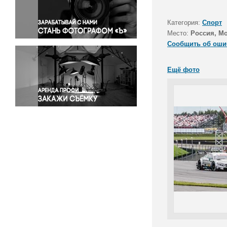
Правосудие
Происшествия и конфликты
Категория:
Спорт
Религия
Место:
Россия, Мо
Сообщить об оши
Светская жизнь
Спорт
Ещё фото
Экология
Экономика и бизнес