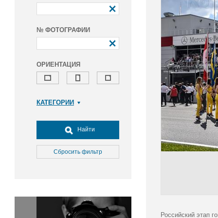
№ ФОТОГРАФИИ
ОРИЕНТАЦИЯ
КАТЕГОРИИ
Армия и ВПК
Досуг, туризм и отдых
Найти
Культура
Медицина
Сбросить фильтр
Наука
Образование
Общество
Окружающая среда
Политика
Российский этап г