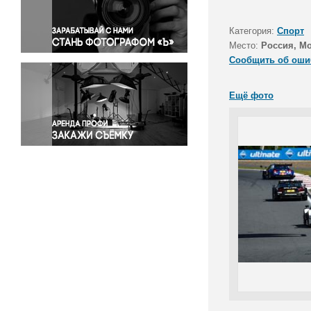
Правосудие
Происшествия и конфликты
Категория:
Спорт
Религия
Место:
Россия, Мо
Сообщить об оши
Светская жизнь
Спорт
Ещё фото
Экология
Экономика и бизнес