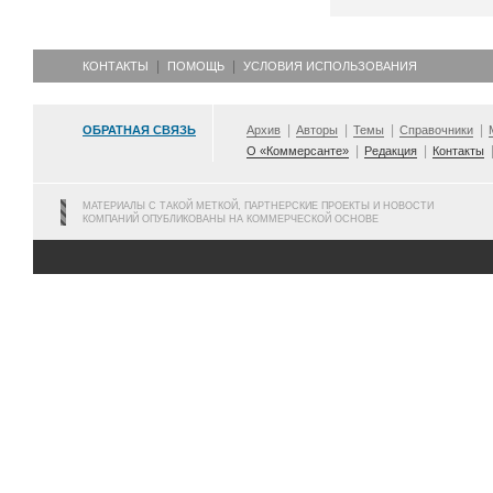
КОНТАКТЫ
ПОМОЩЬ
УСЛОВИЯ ИСПОЛЬЗОВАНИЯ
ОБРАТНАЯ СВЯЗЬ
Архив
Авторы
Темы
Справочники
О «Коммерсанте»
Редакция
Контакты
МАТЕРИАЛЫ С ТАКОЙ МЕТКОЙ, ПАРТНЕРСКИЕ ПРОЕКТЫ И НОВОСТИ
КОМПАНИЙ ОПУБЛИКОВАНЫ НА КОММЕРЧЕСКОЙ ОСНОВЕ