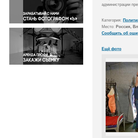
Правосудие
администрации пре
Происшествия и конфликты
Религия
Категория:
Полити
Место:
Россия, В
Светская жизнь
Сообщить об оши
Спорт
Экология
Ещё фото
Экономика и бизнес