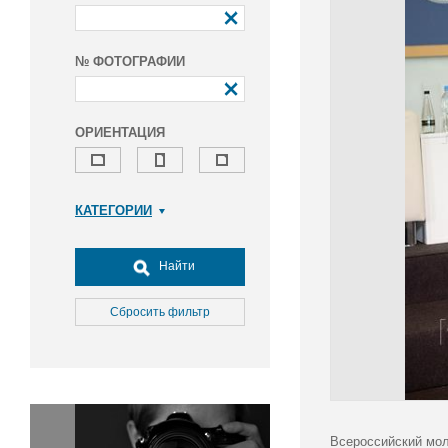
№ ФОТОГРАФИИ
ОРИЕНТАЦИЯ
КАТЕГОРИИ
Армия и ВПК
Досуг, туризм и отдых
Найти
Культура
Медицина
Сбросить фильтр
Наука
Образование
Общество
Окружающая среда
Политика
Всероссийский мол