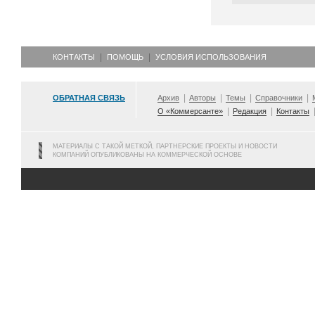
КОНТАКТЫ
ПОМОЩЬ
УСЛОВИЯ ИСПОЛЬЗОВАНИЯ
ОБРАТНАЯ СВЯЗЬ
Архив
Авторы
Темы
Справочники
О «Коммерсанте»
Редакция
Контакты
МАТЕРИАЛЫ С ТАКОЙ МЕТКОЙ, ПАРТНЕРСКИЕ ПРОЕКТЫ И НОВОСТИ
КОМПАНИЙ ОПУБЛИКОВАНЫ НА КОММЕРЧЕСКОЙ ОСНОВЕ