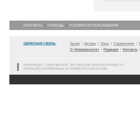
КОНТАКТЫ
ПОМОЩЬ
УСЛОВИЯ ИСПОЛЬЗОВАНИЯ
ОБРАТНАЯ СВЯЗЬ
Архив
Авторы
Темы
Справочники
О «Коммерсанте»
Редакция
Контакты
МАТЕРИАЛЫ С ТАКОЙ МЕТКОЙ, ПАРТНЕРСКИЕ ПРОЕКТЫ И НОВОСТИ
КОМПАНИЙ ОПУБЛИКОВАНЫ НА КОММЕРЧЕСКОЙ ОСНОВЕ