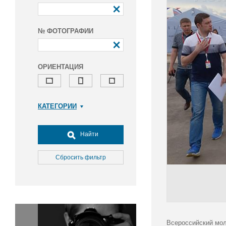
№ ФОТОГРАФИИ
ОРИЕНТАЦИЯ
КАТЕГОРИИ
Армия и ВПК
Досуг, туризм и отдых
Найти
Культура
Медицина
Сбросить фильтр
Наука
Образование
Общество
Окружающая среда
Политика
Всероссийский мол