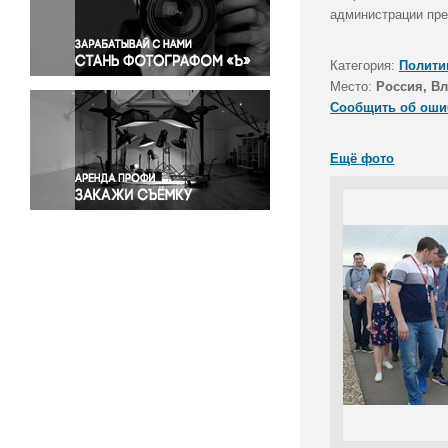
Правосудие
администрации пре
Происшествия и конфликты
Религия
Категория:
Полити
Место:
Россия, В
Светская жизнь
Сообщить об оши
Спорт
Экология
Ещё фото
Экономика и бизнес