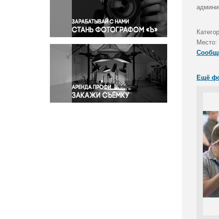
Правосудие
админи
Происшествия и конфликты
Религия
Катего
Место:
Светская жизнь
Сообщ
Спорт
Экология
Ещё ф
Экономика и бизнес