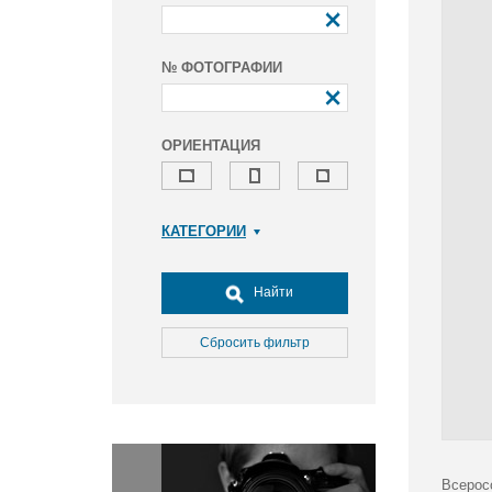
№ ФОТОГРАФИИ
ОРИЕНТАЦИЯ
КАТЕГОРИИ
Армия и ВПК
Досуг, туризм и отдых
Найти
Культура
Медицина
Сбросить фильтр
Наука
Образование
Общество
Окружающая среда
Политика
Всерос