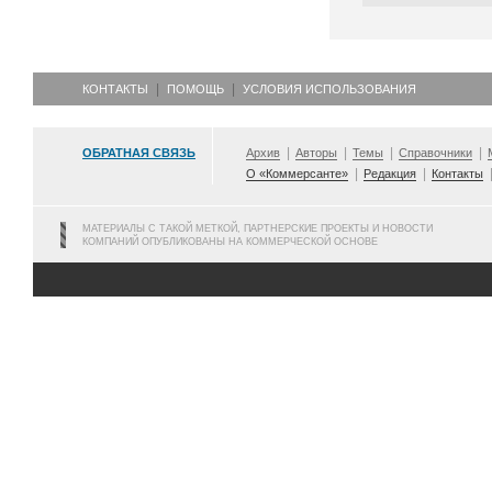
КОНТАКТЫ
ПОМОЩЬ
УСЛОВИЯ ИСПОЛЬЗОВАНИЯ
ОБРАТНАЯ СВЯЗЬ
Архив
Авторы
Темы
Справочники
О «Коммерсанте»
Редакция
Контакты
МАТЕРИАЛЫ С ТАКОЙ МЕТКОЙ, ПАРТНЕРСКИЕ ПРОЕКТЫ И НОВОСТИ
КОМПАНИЙ ОПУБЛИКОВАНЫ НА КОММЕРЧЕСКОЙ ОСНОВЕ