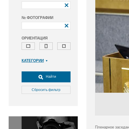
№ ФОТОГРАФИИ
ОРИЕНТАЦИЯ
КАТЕГОРИИ
Армия и ВПК
Досуг, туризм и отдых
Найти
Культура
Медицина
Сбросить фильтр
Наука
Образование
Общество
Окружающая среда
Политика
Пленарное заседан