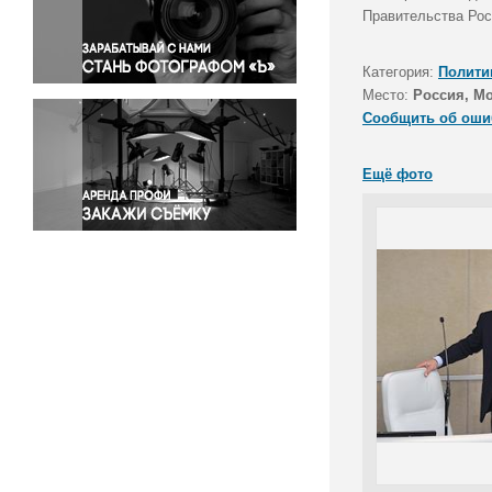
Правосудие
Правительства Рос
Происшествия и конфликты
Религия
Категория:
Полити
Место:
Россия, М
Светская жизнь
Сообщить об оши
Спорт
Экология
Ещё фото
Экономика и бизнес