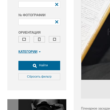
№ ФОТОГРАФИИ
ОРИЕНТАЦИЯ
КАТЕГОРИИ
Армия и ВПК
Досуг, туризм и отдых
Найти
Культура
Медицина
Сбросить фильтр
Наука
Образование
Общество
Окружающая среда
Политика
Пленарное заседан