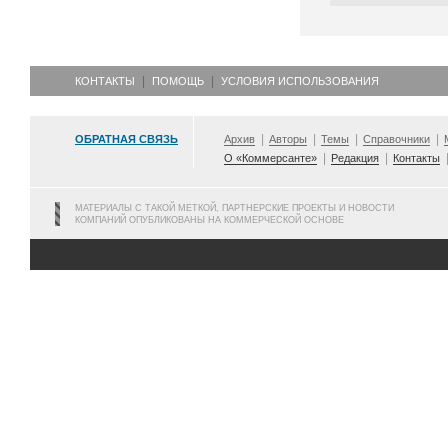
КОНТАКТЫ
ПОМОЩЬ
УСЛОВИЯ ИСПОЛЬЗОВАНИЯ
ОБРАТНАЯ СВЯЗЬ
Архив
Авторы
Темы
Справочники
О «Коммерсанте»
Редакция
Контакты
МАТЕРИАЛЫ С ТАКОЙ МЕТКОЙ, ПАРТНЕРСКИЕ ПРОЕКТЫ И НОВОСТИ
КОМПАНИЙ ОПУБЛИКОВАНЫ НА КОММЕРЧЕСКОЙ ОСНОВЕ