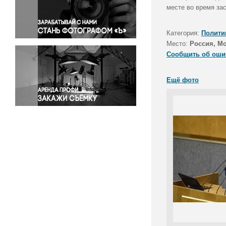
Правосудие
месте во время за
Происшествия и конфликты
Религия
Категория:
Полити
Место:
Россия, М
Светская жизнь
Сообщить об оши
Спорт
Экология
Ещё фото
Экономика и бизнес