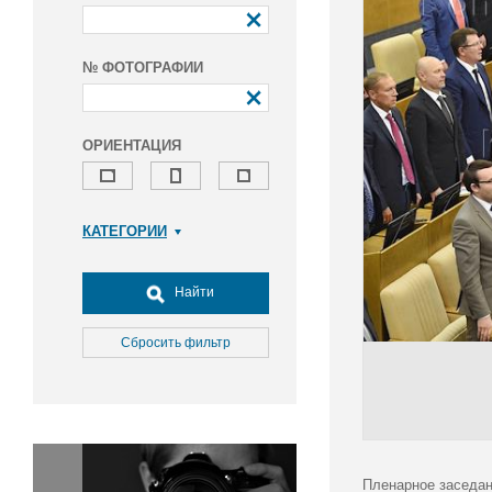
№ ФОТОГРАФИИ
ОРИЕНТАЦИЯ
КАТЕГОРИИ
Армия и ВПК
Досуг, туризм и отдых
Найти
Культура
Медицина
Сбросить фильтр
Наука
Образование
Общество
Окружающая среда
Политика
Пленарное заседан