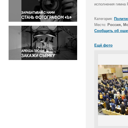
Правосудие
исполнения гимна 
Происшествия и конфликты
Религия
Категория:
Полити
Место:
Россия, М
Светская жизнь
Сообщить об оши
Спорт
Экология
Ещё фото
Экономика и бизнес