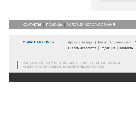
КОНТАКТЫ
ПОМОЩЬ
УСЛОВИЯ ИСПОЛЬЗОВАНИЯ
ОБРАТНАЯ СВЯЗЬ
Архив
Авторы
Темы
Справочники
О «Коммерсанте»
Редакция
Контакты
МАТЕРИАЛЫ С ТАКОЙ МЕТКОЙ, ПАРТНЕРСКИЕ ПРОЕКТЫ И НОВОСТИ
КОМПАНИЙ ОПУБЛИКОВАНЫ НА КОММЕРЧЕСКОЙ ОСНОВЕ