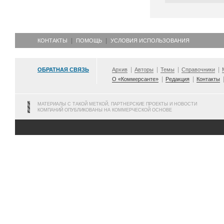
КОНТАКТЫ
ПОМОЩЬ
УСЛОВИЯ ИСПОЛЬЗОВАНИЯ
ОБРАТНАЯ СВЯЗЬ
Архив
Авторы
Темы
Справочники
О «Коммерсанте»
Редакция
Контакты
МАТЕРИАЛЫ С ТАКОЙ МЕТКОЙ, ПАРТНЕРСКИЕ ПРОЕКТЫ И НОВОСТИ
КОМПАНИЙ ОПУБЛИКОВАНЫ НА КОММЕРЧЕСКОЙ ОСНОВЕ