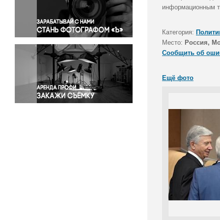
Правосудие
информационным те
Происшествия и конфликты
Религия
Категория:
Полити
Место:
Россия, М
Светская жизнь
Сообщить об оши
Спорт
Экология
Ещё фото
Экономика и бизнес