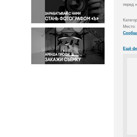
Правосудие
перед 
Происшествия и конфликты
Религия
Катего
Место:
Светская жизнь
Сообщ
Спорт
Экология
Ещё ф
Экономика и бизнес