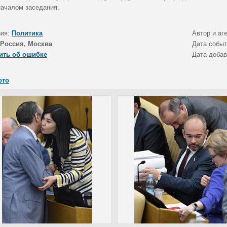
началом заседания.
рия:
Политика
Автор и аг
Россия, Москва
Дата собы
ить об ошибке
Дата доба
ото