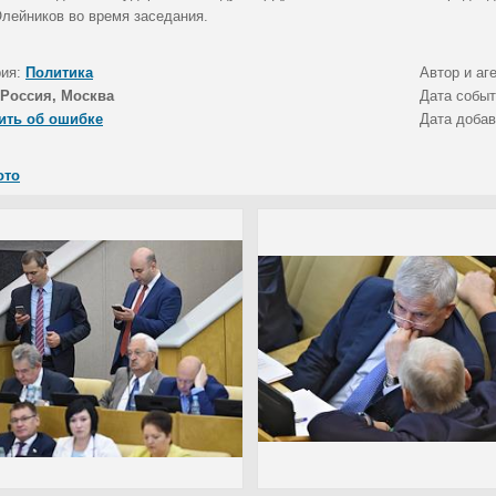
лейников во время заседания.
рия:
Политика
Автор и аг
Россия, Москва
Дата собы
ить об ошибке
Дата доба
ото