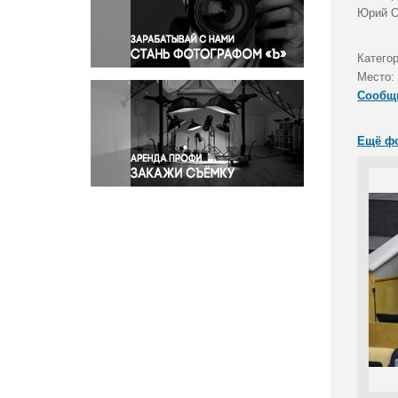
Правосудие
Юрий О
Происшествия и конфликты
Религия
Катего
Место:
Светская жизнь
Сообщ
Спорт
Экология
Ещё ф
Экономика и бизнес