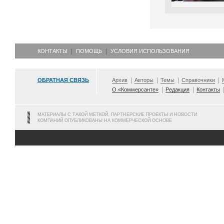
КОНТАКТЫ
ПОМОЩЬ
УСЛОВИЯ ИСПОЛЬЗОВАНИЯ
ОБРАТНАЯ СВЯЗЬ
Архив
Авторы
Темы
Справочники
О «Коммерсанте»
Редакция
Контакты
МАТЕРИАЛЫ С ТАКОЙ МЕТКОЙ, ПАРТНЕРСКИЕ ПРОЕКТЫ И НОВОСТИ
КОМПАНИЙ ОПУБЛИКОВАНЫ НА КОММЕРЧЕСКОЙ ОСНОВЕ