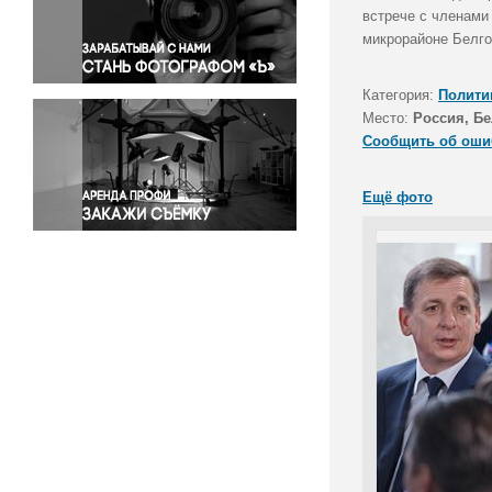
Правосудие
встрече с членами
микрорайоне Белго
Происшествия и конфликты
Религия
Категория:
Полити
Светская жизнь
Место:
Россия, Бе
Спорт
Сообщить об оши
Экология
Экономика и бизнес
Ещё фото