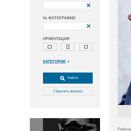
№ ФОТОГРАФИИ
ОРИЕНТАЦИЯ
КАТЕГОРИИ
Армия и ВПК
Досуг, туризм и отдых
Найти
Культура
Медицина
Сбросить фильтр
Наука
Образование
Общество
Окружающая среда
Политика
Рабоча