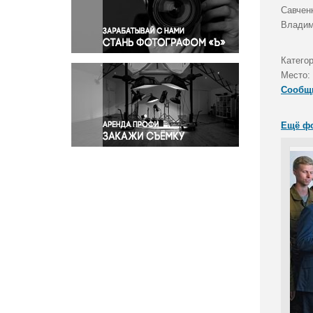
Правосудие
Савчен
Владим
Происшествия и конфликты
Религия
Катего
Светская жизнь
Место:
Спорт
Сообщ
Экология
Экономика и бизнес
Ещё ф