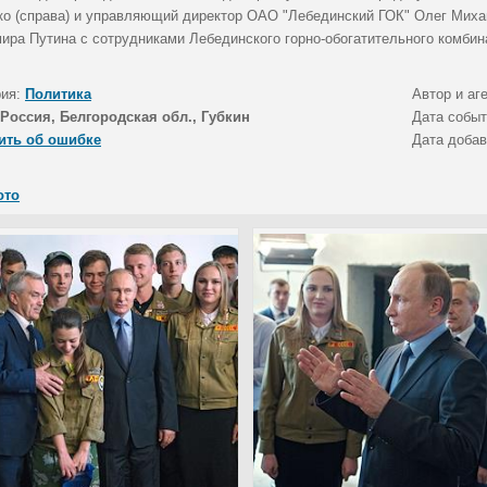
ко (справа) и управляющий директор ОАО "Лебединский ГОК" Олег Михай
ира Путина с сотрудниками Лебединского горно-обогатительного комбин
рия:
Политика
Автор и аг
Россия, Белгородская обл., Губкин
Дата собы
ить об ошибке
Дата доба
ото