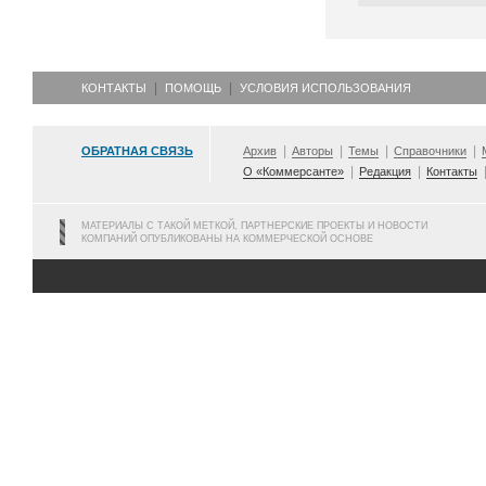
КОНТАКТЫ
ПОМОЩЬ
УСЛОВИЯ ИСПОЛЬЗОВАНИЯ
ОБРАТНАЯ СВЯЗЬ
Архив
Авторы
Темы
Справочники
О «Коммерсанте»
Редакция
Контакты
МАТЕРИАЛЫ С ТАКОЙ МЕТКОЙ, ПАРТНЕРСКИЕ ПРОЕКТЫ И НОВОСТИ
КОМПАНИЙ ОПУБЛИКОВАНЫ НА КОММЕРЧЕСКОЙ ОСНОВЕ