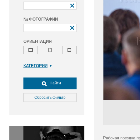
№ ФОТОГРАФИИ
ОРИЕНТАЦИЯ
КАТЕГОРИИ
Армия и ВПК
Досуг, туризм и отдых
Найти
Культура
Медицина
Сбросить фильтр
Наука
Образование
Общество
Окружающая среда
Политика
Рабочая поездка п