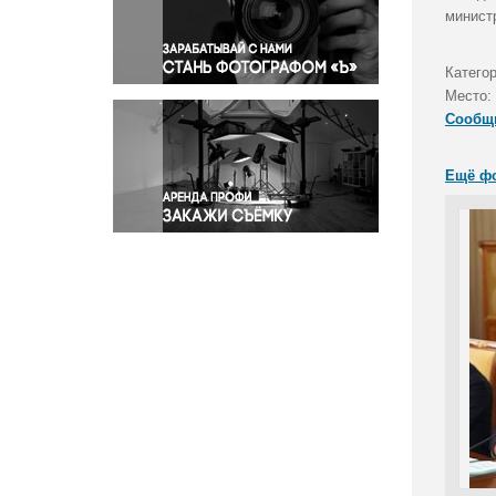
Правосудие
минист
Происшествия и конфликты
Религия
Катего
Место:
Светская жизнь
Сообщ
Спорт
Экология
Ещё ф
Экономика и бизнес