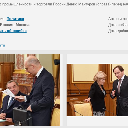
р промышленности и торговли России Денис Мантуров (справа) перед на
рия:
Политика
Автор и аг
Россия, Москва
Дата собы
ить об ошибке
Дата доба
ото