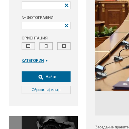
№ ФОТОГРАФИИ
ОРИЕНТАЦИЯ
КАТЕГОРИИ
Армия и ВПК
Досуг, туризм и отдых
Найти
Культура
Медицина
Сбросить фильтр
Наука
Образование
Общество
Окружающая среда
Политика
Заседание правите