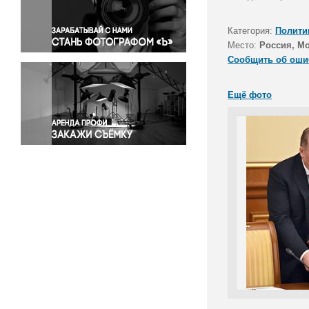
Правосудие
Происшествия и конфликты
Категория:
Полити
Религия
Место:
Россия, М
Сообщить об оши
Светская жизнь
Спорт
Ещё фото
Экология
Экономика и бизнес