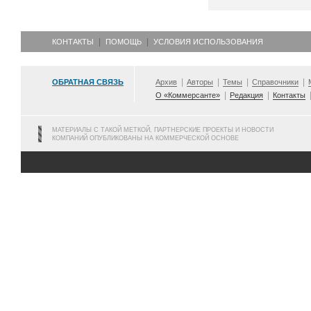
КОНТАКТЫ
ПОМОЩЬ
УСЛОВИЯ ИСПОЛЬЗОВАНИЯ
ОБРАТНАЯ СВЯЗЬ
Архив
Авторы
Темы
Справочники
О «Коммерсанте»
Редакция
Контакты
МАТЕРИАЛЫ С ТАКОЙ МЕТКОЙ, ПАРТНЕРСКИЕ ПРОЕКТЫ И НОВОСТИ
КОМПАНИЙ ОПУБЛИКОВАНЫ НА КОММЕРЧЕСКОЙ ОСНОВЕ