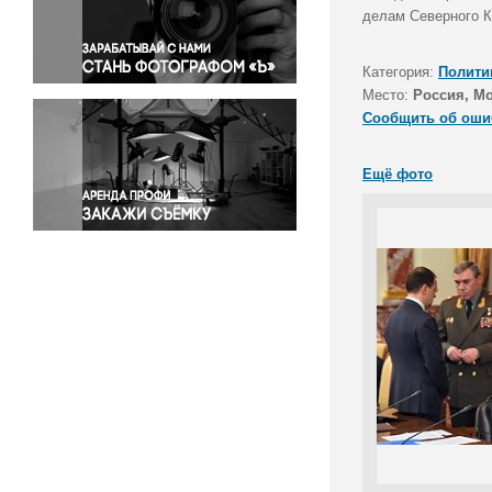
Правосудие
делам Северного К
Происшествия и конфликты
Религия
Категория:
Полити
Место:
Россия, М
Светская жизнь
Сообщить об оши
Спорт
Экология
Ещё фото
Экономика и бизнес