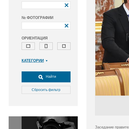
№ ФОТОГРАФИИ
ОРИЕНТАЦИЯ
КАТЕГОРИИ
Армия и ВПК
Досуг, туризм и отдых
Найти
Культура
Медицина
Сбросить фильтр
Наука
Образование
Общество
Окружающая среда
Политика
Заседание правите