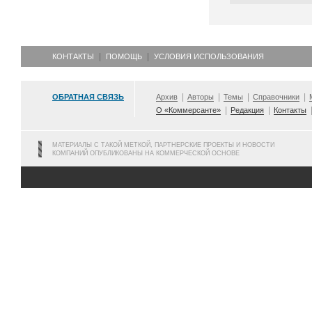
КОНТАКТЫ
ПОМОЩЬ
УСЛОВИЯ ИСПОЛЬЗОВАНИЯ
ОБРАТНАЯ СВЯЗЬ
Архив
Авторы
Темы
Справочники
О «Коммерсанте»
Редакция
Контакты
МАТЕРИАЛЫ С ТАКОЙ МЕТКОЙ, ПАРТНЕРСКИЕ ПРОЕКТЫ И НОВОСТИ
КОМПАНИЙ ОПУБЛИКОВАНЫ НА КОММЕРЧЕСКОЙ ОСНОВЕ