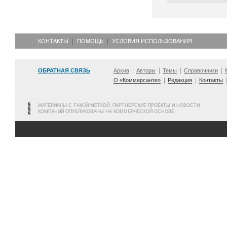
КОНТАКТЫ
ПОМОЩЬ
УСЛОВИЯ ИСПОЛЬЗОВАНИЯ
ОБРАТНАЯ СВЯЗЬ
Архив
Авторы
Темы
Справочники
О «Коммерсанте»
Редакция
Контакты
МАТЕРИАЛЫ С ТАКОЙ МЕТКОЙ, ПАРТНЕРСКИЕ ПРОЕКТЫ И НОВОСТИ
КОМПАНИЙ ОПУБЛИКОВАНЫ НА КОММЕРЧЕСКОЙ ОСНОВЕ