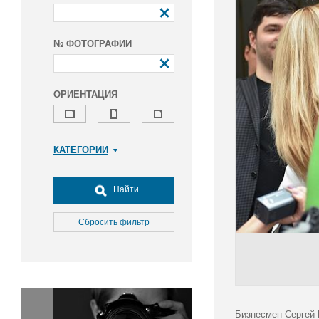
№ ФОТОГРАФИИ
ОРИЕНТАЦИЯ
КАТЕГОРИИ
Армия и ВПК
Досуг, туризм и отдых
Найти
Культура
Медицина
Сбросить фильтр
Наука
Образование
Общество
Окружающая среда
Политика
Бизнесмен Сергей 