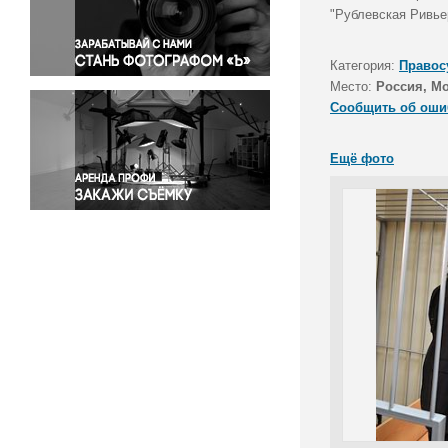
Правосудие
"Рублевская Ривьер
Происшествия и конфликты
Религия
Категория:
Правос
Место:
Россия, М
Светская жизнь
Сообщить об оши
Спорт
Экология
Ещё фото
Экономика и бизнес