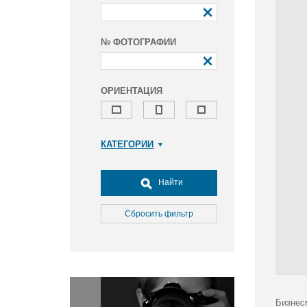
№ ФОТОГРАФИИ
ОРИЕНТАЦИЯ
КАТЕГОРИИ
Армия и ВПК
Досуг, туризм и отдых
Найти
Культура
Медицина
Сбросить фильтр
Наука
Образование
Общество
Окружающая среда
Политика
Бизнес