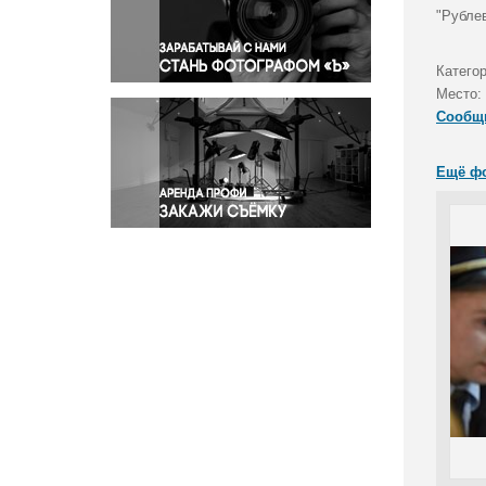
Правосудие
"Рубле
Происшествия и конфликты
Религия
Катего
Место:
Светская жизнь
Сообщ
Спорт
Экология
Ещё ф
Экономика и бизнес