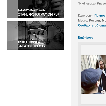
Правосудие
"Рублевская Ривьер
Происшествия и конфликты
Религия
Категория:
Правос
Место:
Россия, М
Светская жизнь
Сообщить об оши
Спорт
Экология
Ещё фото
Экономика и бизнес