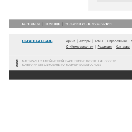
КОНТАКТЫ
ПОМОЩЬ
УСЛОВИЯ ИСПОЛЬЗОВАНИЯ
ОБРАТНАЯ СВЯЗЬ
Архив
Авторы
Темы
Справочники
О «Коммерсанте»
Редакция
Контакты
МАТЕРИАЛЫ С ТАКОЙ МЕТКОЙ, ПАРТНЕРСКИЕ ПРОЕКТЫ И НОВОСТИ
КОМПАНИЙ ОПУБЛИКОВАНЫ НА КОММЕРЧЕСКОЙ ОСНОВЕ