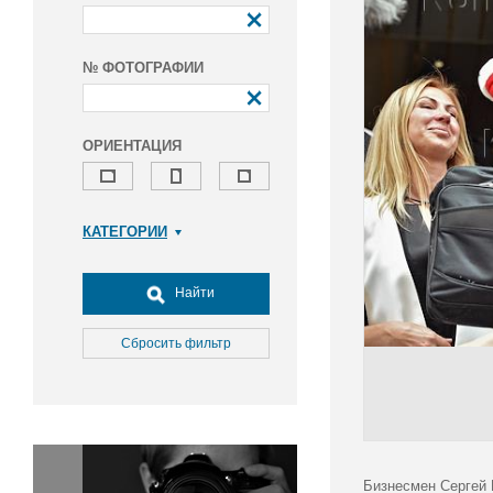
№ ФОТОГРАФИИ
ОРИЕНТАЦИЯ
КАТЕГОРИИ
Армия и ВПК
Досуг, туризм и отдых
Найти
Культура
Медицина
Сбросить фильтр
Наука
Образование
Общество
Окружающая среда
Политика
Бизнесмен Сергей 