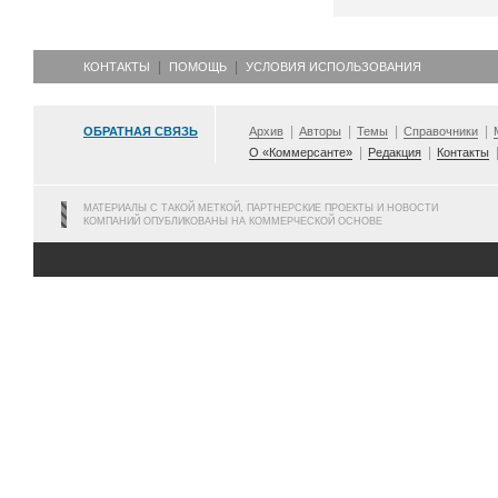
КОНТАКТЫ
ПОМОЩЬ
УСЛОВИЯ ИСПОЛЬЗОВАНИЯ
ОБРАТНАЯ СВЯЗЬ
Архив
Авторы
Темы
Справочники
О «Коммерсанте»
Редакция
Контакты
МАТЕРИАЛЫ С ТАКОЙ МЕТКОЙ, ПАРТНЕРСКИЕ ПРОЕКТЫ И НОВОСТИ
КОМПАНИЙ ОПУБЛИКОВАНЫ НА КОММЕРЧЕСКОЙ ОСНОВЕ