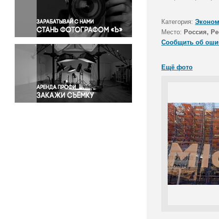
Правосудие
Происшествия и конфликты
Категория:
Эконом
Религия
Место:
Россия, Р
Сообщить об оши
Светская жизнь
Спорт
Ещё фото
Экология
Экономика и бизнес