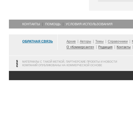
КОНТАКТЫ
ПОМОЩЬ
УСЛОВИЯ ИСПОЛЬЗОВАНИЯ
ОБРАТНАЯ СВЯЗЬ
Архив
Авторы
Темы
Справочники
О «Коммерсанте»
Редакция
Контакты
МАТЕРИАЛЫ С ТАКОЙ МЕТКОЙ, ПАРТНЕРСКИЕ ПРОЕКТЫ И НОВОСТИ
КОМПАНИЙ ОПУБЛИКОВАНЫ НА КОММЕРЧЕСКОЙ ОСНОВЕ