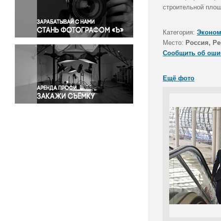
Правосудие
строительной площ
Происшествия и конфликты
Религия
Категория:
Эконом
Место:
Россия, Р
Светская жизнь
Сообщить об оши
Спорт
Экология
Ещё фото
Экономика и бизнес