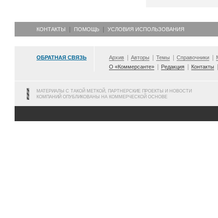
КОНТАКТЫ
ПОМОЩЬ
УСЛОВИЯ ИСПОЛЬЗОВАНИЯ
ОБРАТНАЯ СВЯЗЬ
Архив
Авторы
Темы
Справочники
О «Коммерсанте»
Редакция
Контакты
МАТЕРИАЛЫ С ТАКОЙ МЕТКОЙ, ПАРТНЕРСКИЕ ПРОЕКТЫ И НОВОСТИ
КОМПАНИЙ ОПУБЛИКОВАНЫ НА КОММЕРЧЕСКОЙ ОСНОВЕ