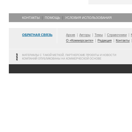
КОНТАКТЫ
ПОМОЩЬ
УСЛОВИЯ ИСПОЛЬЗОВАНИЯ
ОБРАТНАЯ СВЯЗЬ
Архив
Авторы
Темы
Справочники
О «Коммерсанте»
Редакция
Контакты
МАТЕРИАЛЫ С ТАКОЙ МЕТКОЙ, ПАРТНЕРСКИЕ ПРОЕКТЫ И НОВОСТИ
КОМПАНИЙ ОПУБЛИКОВАНЫ НА КОММЕРЧЕСКОЙ ОСНОВЕ