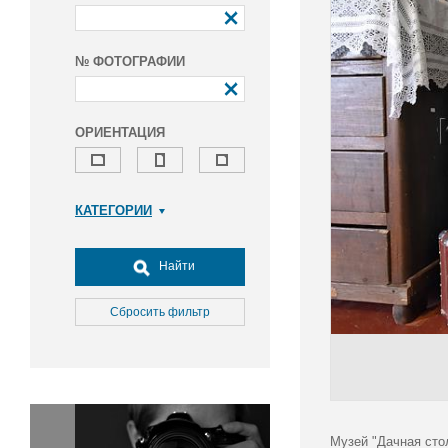
№ ФОТОГРАФИИ
ОРИЕНТАЦИЯ
КАТЕГОРИИ
Армия и ВПК
Досуг, туризм и отдых
Найти
Культура
Медицина
Сбросить фильтр
Наука
Образование
Общество
Окружающая среда
Политика
Музей "Дачная сто