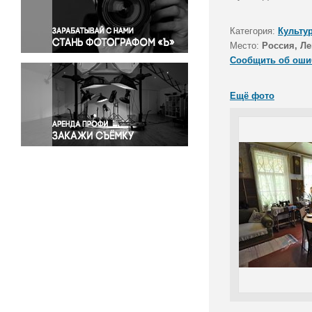
Правосудие
Происшествия и конфликты
Категория:
Культу
Религия
Место:
Россия, Ле
Сообщить об оши
Светская жизнь
Спорт
Ещё фото
Экология
Экономика и бизнес