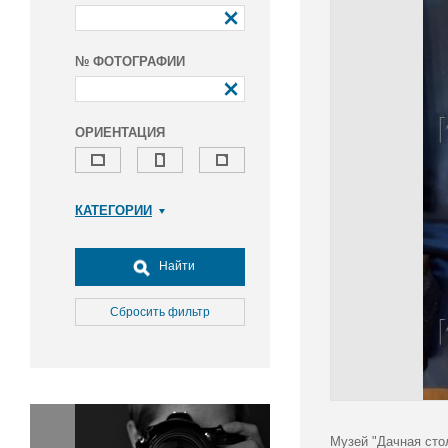
№ ФОТОГРАФИИ
ОРИЕНТАЦИЯ
КАТЕГОРИИ
Армия и ВПК
Досуг, туризм и отдых
Найти
Культура
Медицина
Сбросить фильтр
Наука
Образование
Общество
Окружающая среда
Политика
Музей "Дачная сто