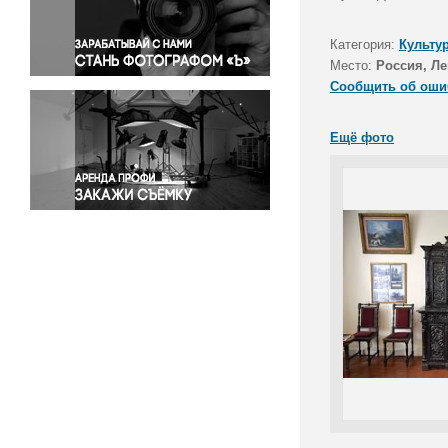
Правосудие
Происшествия и конфликты
Категория:
Культу
Религия
Место:
Россия, Ле
Сообщить об оши
Светская жизнь
Спорт
Ещё фото
Экология
Экономика и бизнес