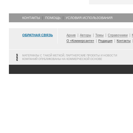
КОНТАКТЫ
ПОМОЩЬ
УСЛОВИЯ ИСПОЛЬЗОВАНИЯ
ОБРАТНАЯ СВЯЗЬ
Архив
Авторы
Темы
Справочники
О «Коммерсанте»
Редакция
Контакты
МАТЕРИАЛЫ С ТАКОЙ МЕТКОЙ, ПАРТНЕРСКИЕ ПРОЕКТЫ И НОВОСТИ
КОМПАНИЙ ОПУБЛИКОВАНЫ НА КОММЕРЧЕСКОЙ ОСНОВЕ