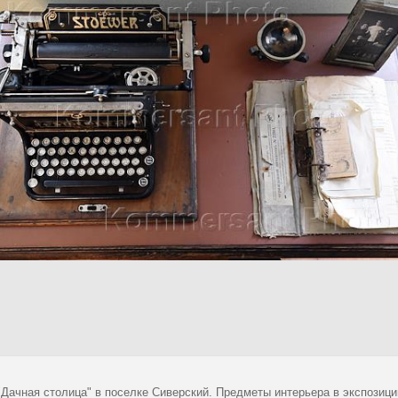
"Дачная столица" в поселке Сиверский. Предметы интерьера в экспозици