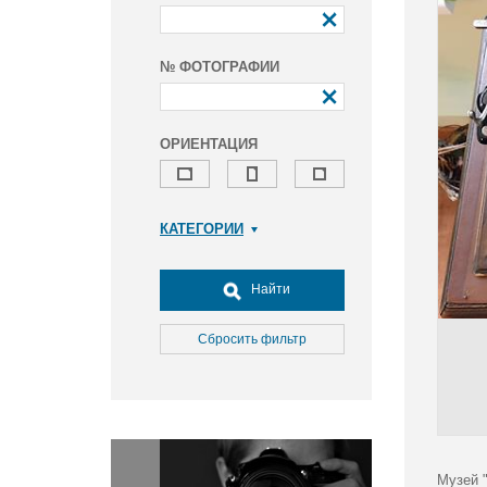
№ ФОТОГРАФИИ
ОРИЕНТАЦИЯ
КАТЕГОРИИ
Армия и ВПК
Досуг, туризм и отдых
Найти
Культура
Медицина
Сбросить фильтр
Наука
Образование
Общество
Окружающая среда
Политика
Музей 