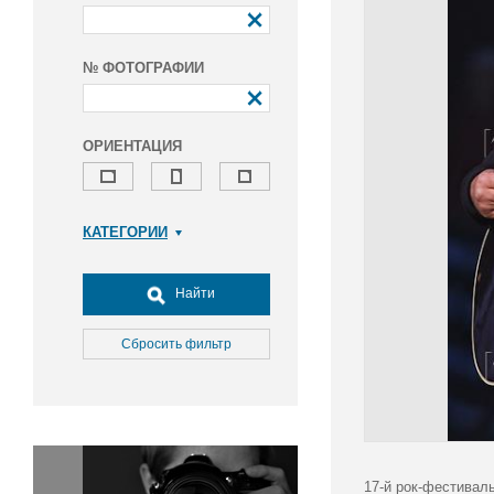
№ ФОТОГРАФИИ
ОРИЕНТАЦИЯ
КАТЕГОРИИ
Армия и ВПК
Досуг, туризм и отдых
Найти
Культура
Медицина
Сбросить фильтр
Наука
Образование
Общество
Окружающая среда
Политика
17-й рок-фестивал