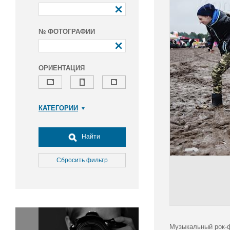
№ ФОТОГРАФИИ
ОРИЕНТАЦИЯ
КАТЕГОРИИ
Армия и ВПК
Досуг, туризм и отдых
Найти
Культура
Медицина
Сбросить фильтр
Наука
Образование
Общество
Окружающая среда
Политика
Музыкальный рок-ф