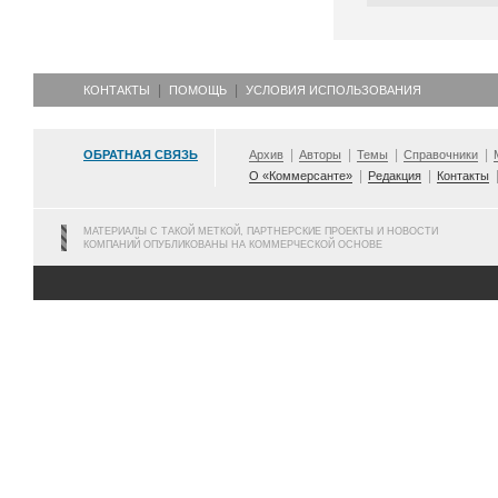
КОНТАКТЫ
ПОМОЩЬ
УСЛОВИЯ ИСПОЛЬЗОВАНИЯ
ОБРАТНАЯ СВЯЗЬ
Архив
Авторы
Темы
Справочники
О «Коммерсанте»
Редакция
Контакты
МАТЕРИАЛЫ С ТАКОЙ МЕТКОЙ, ПАРТНЕРСКИЕ ПРОЕКТЫ И НОВОСТИ
КОМПАНИЙ ОПУБЛИКОВАНЫ НА КОММЕРЧЕСКОЙ ОСНОВЕ