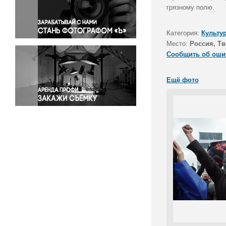
Правосудие
грязному полю.
Происшествия и конфликты
Религия
Категория:
Культу
Место:
Россия, Тв
Светская жизнь
Сообщить об оши
Спорт
Экология
Ещё фото
Экономика и бизнес