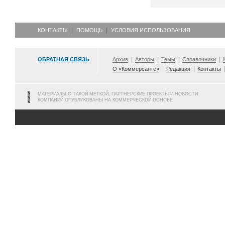
КОНТАКТЫ
ПОМОЩЬ
УСЛОВИЯ ИСПОЛЬЗОВАНИЯ
ОБРАТНАЯ СВЯЗЬ
Архив
Авторы
Темы
Справочники
О «Коммерсанте»
Редакция
Контакты
МАТЕРИАЛЫ С ТАКОЙ МЕТКОЙ, ПАРТНЕРСКИЕ ПРОЕКТЫ И НОВОСТИ
КОМПАНИЙ ОПУБЛИКОВАНЫ НА КОММЕРЧЕСКОЙ ОСНОВЕ