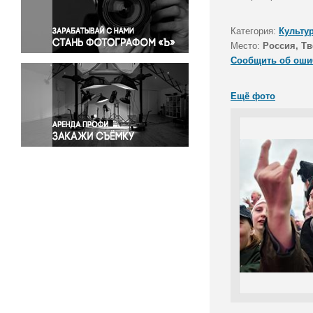
Правосудие
Происшествия и конфликты
Категория:
Культу
Религия
Место:
Россия, Тв
Сообщить об оши
Светская жизнь
Спорт
Ещё фото
Экология
Экономика и бизнес