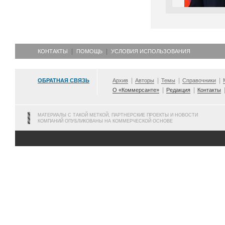
КОНТАКТЫ
ПОМОЩЬ
УСЛОВИЯ ИСПОЛЬЗОВАНИЯ
ОБРАТНАЯ СВЯЗЬ
Архив
Авторы
Темы
Справочники
О «Коммерсанте»
Редакция
Контакты
МАТЕРИАЛЫ С ТАКОЙ МЕТКОЙ, ПАРТНЕРСКИЕ ПРОЕКТЫ И НОВОСТИ
КОМПАНИЙ ОПУБЛИКОВАНЫ НА КОММЕРЧЕСКОЙ ОСНОВЕ