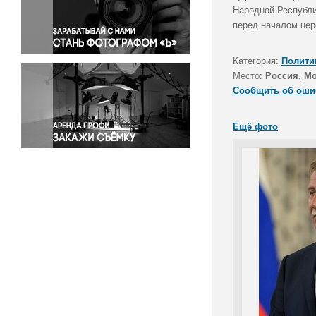
Правосудие
Народной Республи
перед началом цер
Происшествия и конфликты
Религия
Категория:
Полити
Светская жизнь
Место:
Россия, М
Спорт
Сообщить об оши
Экология
Экономика и бизнес
Ещё фото