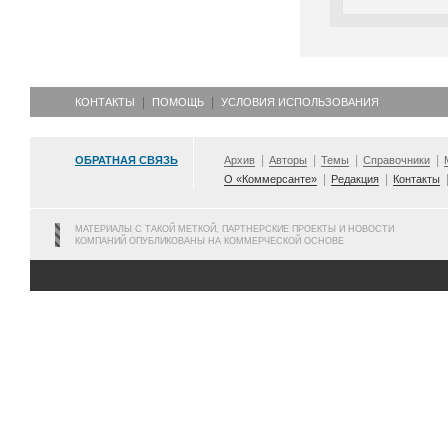
КОНТАКТЫ
ПОМОЩЬ
УСЛОВИЯ ИСПОЛЬЗОВАНИЯ
ОБРАТНАЯ СВЯЗЬ
Архив
Авторы
Темы
Справочники
О «Коммерсанте»
Редакция
Контакты
МАТЕРИАЛЫ С ТАКОЙ МЕТКОЙ, ПАРТНЕРСКИЕ ПРОЕКТЫ И НОВОСТИ
КОМПАНИЙ ОПУБЛИКОВАНЫ НА КОММЕРЧЕСКОЙ ОСНОВЕ