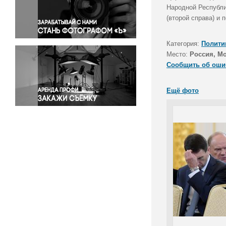
Правосудие
Народной Республи
(второй справа) и
Происшествия и конфликты
Религия
Категория:
Полити
Светская жизнь
Место:
Россия, М
Спорт
Сообщить об оши
Экология
Экономика и бизнес
Ещё фото