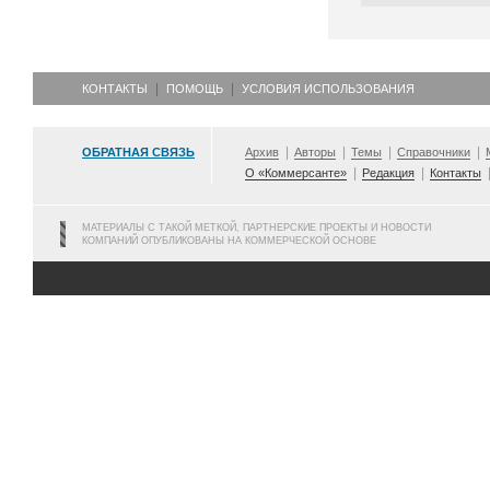
КОНТАКТЫ
ПОМОЩЬ
УСЛОВИЯ ИСПОЛЬЗОВАНИЯ
ОБРАТНАЯ СВЯЗЬ
Архив
Авторы
Темы
Справочники
О «Коммерсанте»
Редакция
Контакты
МАТЕРИАЛЫ С ТАКОЙ МЕТКОЙ, ПАРТНЕРСКИЕ ПРОЕКТЫ И НОВОСТИ
КОМПАНИЙ ОПУБЛИКОВАНЫ НА КОММЕРЧЕСКОЙ ОСНОВЕ