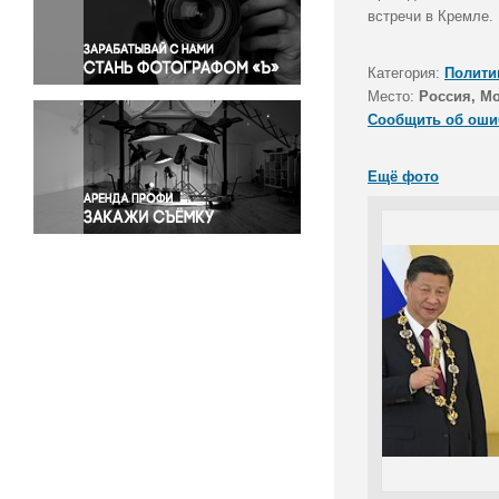
Правосудие
встречи в Кремле.
Происшествия и конфликты
Религия
Категория:
Полити
Место:
Россия, М
Светская жизнь
Сообщить об оши
Спорт
Экология
Ещё фото
Экономика и бизнес