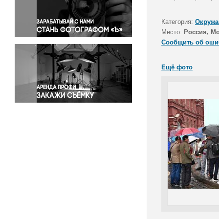
Правосудие
Происшествия и конфликты
Категория:
Окружа
Религия
Место:
Россия, М
Сообщить об оши
Светская жизнь
Спорт
Ещё фото
Экология
Экономика и бизнес