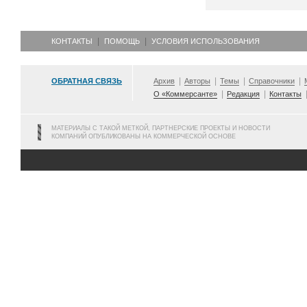
КОНТАКТЫ
ПОМОЩЬ
УСЛОВИЯ ИСПОЛЬЗОВАНИЯ
ОБРАТНАЯ СВЯЗЬ
Архив
Авторы
Темы
Справочники
О «Коммерсанте»
Редакция
Контакты
МАТЕРИАЛЫ С ТАКОЙ МЕТКОЙ, ПАРТНЕРСКИЕ ПРОЕКТЫ И НОВОСТИ
КОМПАНИЙ ОПУБЛИКОВАНЫ НА КОММЕРЧЕСКОЙ ОСНОВЕ