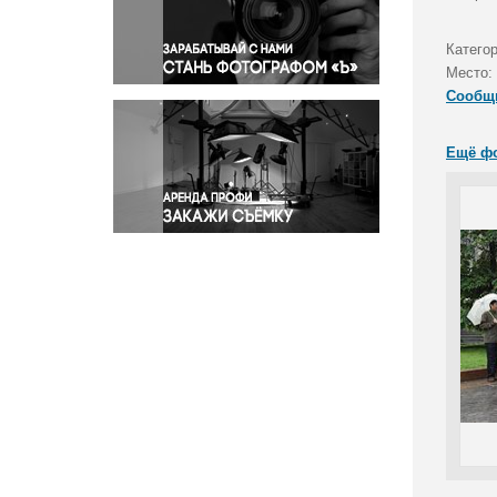
Правосудие
Происшествия и конфликты
Катего
Религия
Место:
Сообщ
Светская жизнь
Спорт
Ещё ф
Экология
Экономика и бизнес