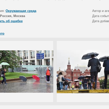
рия:
Окружающая среда
Автор и аг
Россия, Москва
Дата собы
ить об ошибке
Дата доба
ото