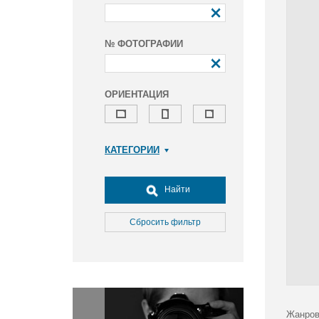
№ ФОТОГРАФИИ
ОРИЕНТАЦИЯ
КАТЕГОРИИ
Армия и ВПК
Досуг, туризм и отдых
Найти
Культура
Медицина
Сбросить фильтр
Наука
Образование
Общество
Окружающая среда
Политика
Жанров