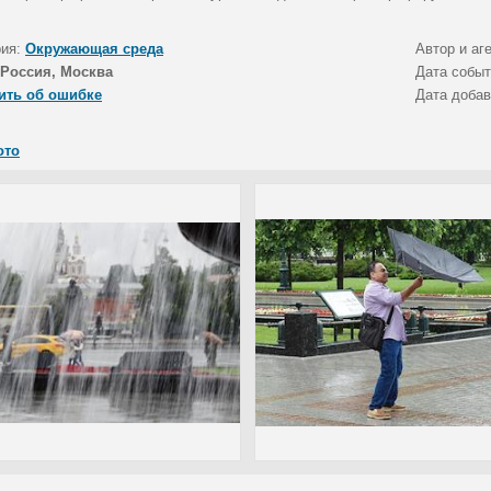
рия:
Окружающая среда
Автор и аг
Россия, Москва
Дата собы
ить об ошибке
Дата доба
ото