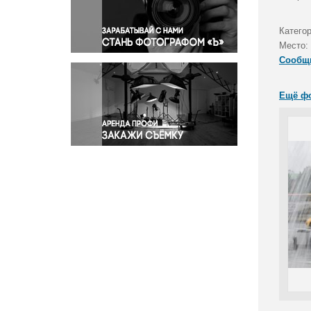
Правосудие
Происшествия и конфликты
Катего
Религия
Место:
Сообщ
Светская жизнь
Спорт
Ещё ф
Экология
Экономика и бизнес