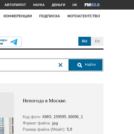
АВТОПИЛОТ
НАУКА
ДЕНЬГИ
UK
КОНФЕРЕНЦИИ
ПОДПИСКА
ФОТОАГЕНТСТВО
RU
EN
Найти
Непогода в Москве.
Код фото:
KMO_159595_00096_1
Формат файла:
jpg
Размер файла (Мбайт):
5,9