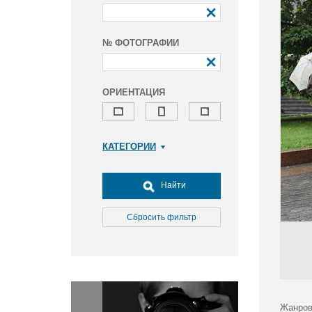
№ ФОТОГРАФИИ
ОРИЕНТАЦИЯ
КАТЕГОРИИ
Армия и ВПК
Досуг, туризм и отдых
Найти
Культура
Медицина
Сбросить фильтр
Наука
Образование
Общество
Окружающая среда
Политика
Жанров