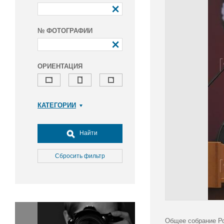
№ ФОТОГРАФИИ
ОРИЕНТАЦИЯ
КАТЕГОРИИ
Армия и ВПК
Досуг, туризм и отдых
Найти
Культура
Медицина
Сбросить фильтр
Наука
Образование
Общество
Окружающая среда
Политика
Общее собрание Ро