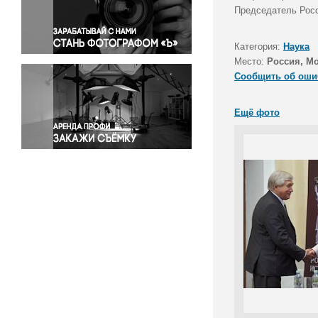
Правосудие
Председатель Росс
Происшествия и конфликты
Религия
Категория:
Наука
Место:
Россия, М
Светская жизнь
Сообщить об оши
Спорт
Экология
Ещё фото
Экономика и бизнес