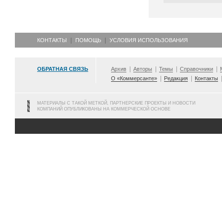
КОНТАКТЫ
ПОМОЩЬ
УСЛОВИЯ ИСПОЛЬЗОВАНИЯ
ОБРАТНАЯ СВЯЗЬ
Архив
Авторы
Темы
Справочники
О «Коммерсанте»
Редакция
Контакты
МАТЕРИАЛЫ С ТАКОЙ МЕТКОЙ, ПАРТНЕРСКИЕ ПРОЕКТЫ И НОВОСТИ
КОМПАНИЙ ОПУБЛИКОВАНЫ НА КОММЕРЧЕСКОЙ ОСНОВЕ