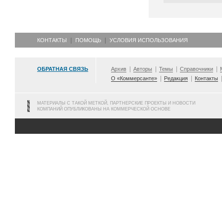
КОНТАКТЫ
ПОМОЩЬ
УСЛОВИЯ ИСПОЛЬЗОВАНИЯ
ОБРАТНАЯ СВЯЗЬ
Архив
Авторы
Темы
Справочники
О «Коммерсанте»
Редакция
Контакты
МАТЕРИАЛЫ С ТАКОЙ МЕТКОЙ, ПАРТНЕРСКИЕ ПРОЕКТЫ И НОВОСТИ
КОМПАНИЙ ОПУБЛИКОВАНЫ НА КОММЕРЧЕСКОЙ ОСНОВЕ