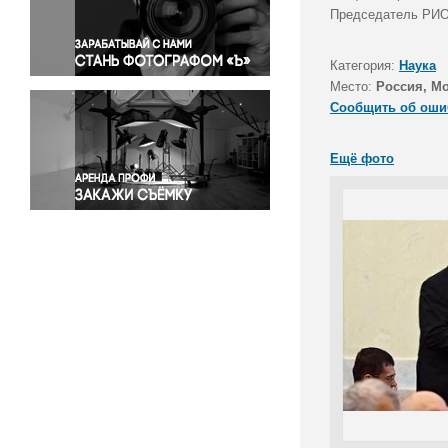
Правосудие
Председатель РИО,
Происшествия и конфликты
Религия
Категория:
Наука
Место:
Россия, М
Светская жизнь
Сообщить об оши
Спорт
Экология
Ещё фото
Экономика и бизнес