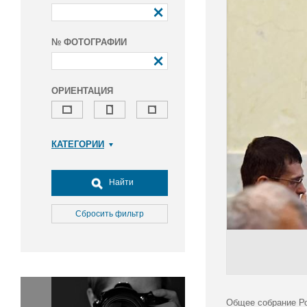
№ ФОТОГРАФИИ
ОРИЕНТАЦИЯ
КАТЕГОРИИ
Армия и ВПК
Досуг, туризм и отдых
Найти
Культура
Медицина
Сбросить фильтр
Наука
Образование
Общество
Окружающая среда
Политика
Общее собрание Ро