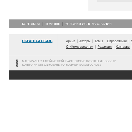
КОНТАКТЫ
ПОМОЩЬ
УСЛОВИЯ ИСПОЛЬЗОВАНИЯ
ОБРАТНАЯ СВЯЗЬ
Архив
Авторы
Темы
Справочники
О «Коммерсанте»
Редакция
Контакты
МАТЕРИАЛЫ С ТАКОЙ МЕТКОЙ, ПАРТНЕРСКИЕ ПРОЕКТЫ И НОВОСТИ
КОМПАНИЙ ОПУБЛИКОВАНЫ НА КОММЕРЧЕСКОЙ ОСНОВЕ