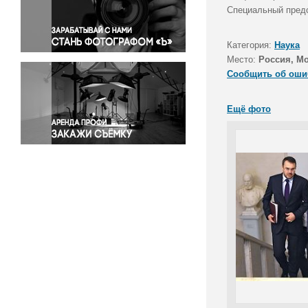
Правосудие
Специальный предс
Происшествия и конфликты
Религия
Категория:
Наука
Место:
Россия, М
Светская жизнь
Сообщить об оши
Спорт
Экология
Ещё фото
Экономика и бизнес