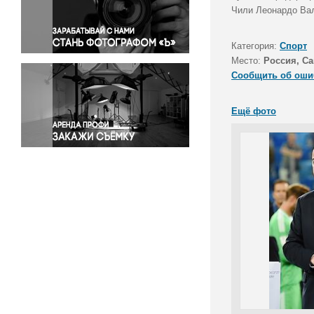
Правосудие
Чили Леонардо Вал
Происшествия и конфликты
Религия
Категория:
Спорт
Место:
Россия, Са
Светская жизнь
Сообщить об оши
Спорт
Экология
Ещё фото
Экономика и бизнес