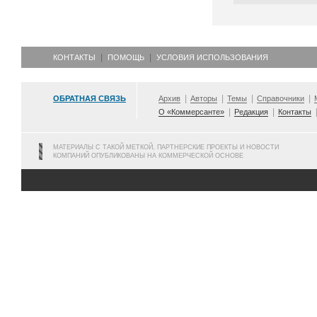
КОНТАКТЫ
ПОМОЩЬ
УСЛОВИЯ ИСПОЛЬЗОВАНИЯ
ОБРАТНАЯ СВЯЗЬ
Архив
Авторы
Темы
Справочники
О «Коммерсанте»
Редакция
Контакты
МАТЕРИАЛЫ С ТАКОЙ МЕТКОЙ, ПАРТНЕРСКИЕ ПРОЕКТЫ И НОВОСТИ
КОМПАНИЙ ОПУБЛИКОВАНЫ НА КОММЕРЧЕСКОЙ ОСНОВЕ