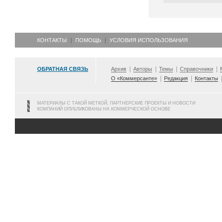
КОНТАКТЫ
ПОМОЩЬ
УСЛОВИЯ ИСПОЛЬЗОВАНИЯ
ОБРАТНАЯ СВЯЗЬ
Архив
Авторы
Темы
Справочники
О «Коммерсанте»
Редакция
Контакты
МАТЕРИАЛЫ С ТАКОЙ МЕТКОЙ, ПАРТНЕРСКИЕ ПРОЕКТЫ И НОВОСТИ
КОМПАНИЙ ОПУБЛИКОВАНЫ НА КОММЕРЧЕСКОЙ ОСНОВЕ