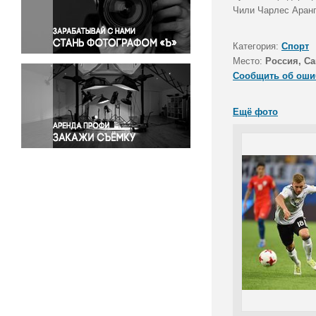
Правосудие
Чили Чарлес Аранг
Происшествия и конфликты
Религия
Категория:
Спорт
Место:
Россия, Са
Светская жизнь
Сообщить об оши
Спорт
Экология
Ещё фото
Экономика и бизнес