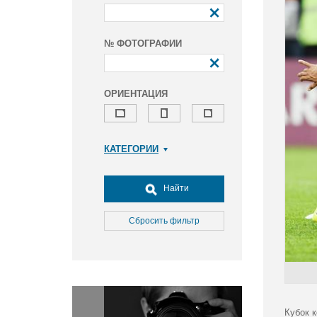
№ ФОТОГРАФИИ
ОРИЕНТАЦИЯ
КАТЕГОРИИ
Армия и ВПК
Досуг, туризм и отдых
Найти
Культура
Медицина
Сбросить фильтр
Наука
Образование
Общество
Окружающая среда
Политика
Кубок 