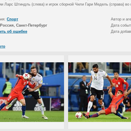
ии Ларс Штиндль (слева) и игрок сборной Чили Гари Медель (справа) во 
рия:
Спорт
Автор и аг
Россия, Санкт-Петербург
Дата собы
ить об ошибке
Дата доба
ото