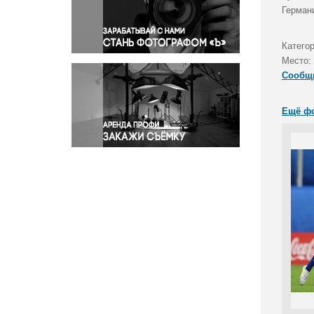
Правосудие
Герман
Происшествия и конфликты
Религия
Катего
Место:
Светская жизнь
Сообщ
Спорт
Экология
Ещё ф
Экономика и бизнес