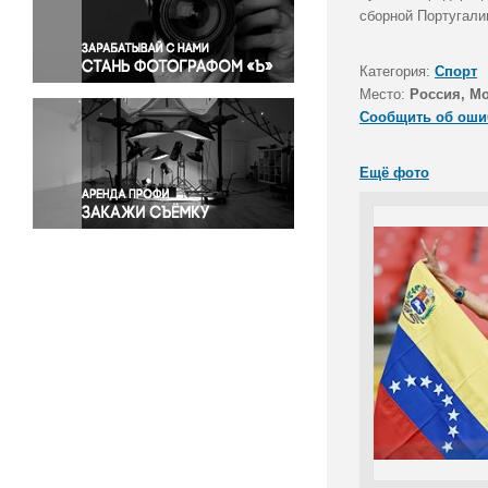
Правосудие
сборной Португали
Происшествия и конфликты
Религия
Категория:
Спорт
Место:
Россия, М
Светская жизнь
Сообщить об оши
Спорт
Экология
Ещё фото
Экономика и бизнес