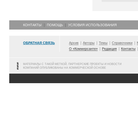
КОНТАКТЫ
ПОМОЩЬ
УСЛОВИЯ ИСПОЛЬЗОВАНИЯ
ОБРАТНАЯ СВЯЗЬ
Архив
Авторы
Темы
Справочники
О «Коммерсанте»
Редакция
Контакты
МАТЕРИАЛЫ С ТАКОЙ МЕТКОЙ, ПАРТНЕРСКИЕ ПРОЕКТЫ И НОВОСТИ
КОМПАНИЙ ОПУБЛИКОВАНЫ НА КОММЕРЧЕСКОЙ ОСНОВЕ