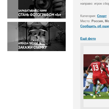
Правосудие
направо: игрок сб
Происшествия и конфликты
Религия
Категория:
Спорт
Место:
Россия, М
Светская жизнь
Сообщить об оши
Спорт
Экология
Ещё фото
Экономика и бизнес