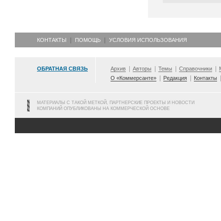
КОНТАКТЫ
ПОМОЩЬ
УСЛОВИЯ ИСПОЛЬЗОВАНИЯ
ОБРАТНАЯ СВЯЗЬ
Архив
Авторы
Темы
Справочники
О «Коммерсанте»
Редакция
Контакты
МАТЕРИАЛЫ С ТАКОЙ МЕТКОЙ, ПАРТНЕРСКИЕ ПРОЕКТЫ И НОВОСТИ
КОМПАНИЙ ОПУБЛИКОВАНЫ НА КОММЕРЧЕСКОЙ ОСНОВЕ