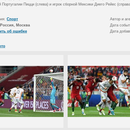
 Португалии Пицци (слева) и игрок сборной Мексики Диего Рейес (справа
рия:
Спорт
Автор и аг
Россия, Москва
Дата собы
ить об ошибке
Дата доба
ото