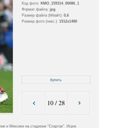
Код фото:
KMO_159314_00086_1
Формат файла:
jpg
Размер файла (Мбайт):
0,6
Размер фото (пикс.):
1512x1480
Купить
10
/
28
ии и Мексики на стадионе "Спартак". Игрок