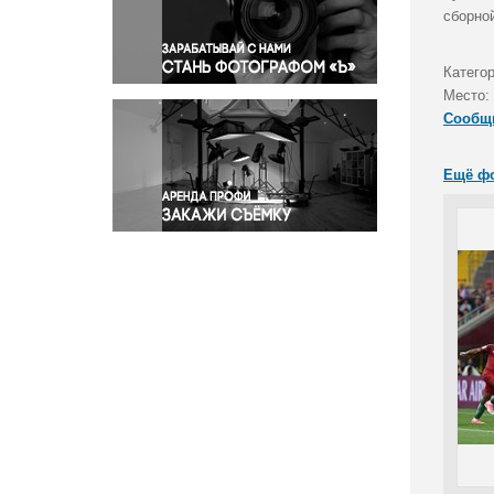
Правосудие
сборной
Происшествия и конфликты
Религия
Катего
Место:
Светская жизнь
Сообщ
Спорт
Экология
Ещё ф
Экономика и бизнес