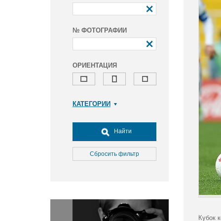
№ ФОТОГРАФИИ
ОРИЕНТАЦИЯ
КАТЕГОРИИ
Армия и ВПК
Досуг, туризм и отдых
Найти
Культура
Медицина
Сбросить фильтр
Наука
Образование
Общество
Окружающая среда
Политика
Кубок 