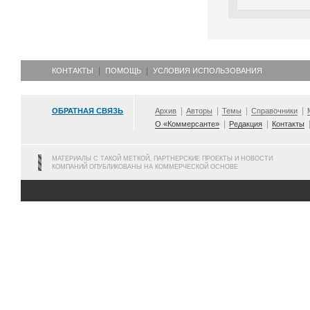
КОНТАКТЫ
ПОМОЩЬ
УСЛОВИЯ ИСПОЛЬЗОВАНИЯ
ОБРАТНАЯ СВЯЗЬ
Архив
Авторы
Темы
Справочники
О «Коммерсанте»
Редакция
Контакты
МАТЕРИАЛЫ С ТАКОЙ МЕТКОЙ, ПАРТНЕРСКИЕ ПРОЕКТЫ И НОВОСТИ
КОМПАНИЙ ОПУБЛИКОВАНЫ НА КОММЕРЧЕСКОЙ ОСНОВЕ