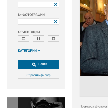
№ ФОТОГРАФИИ
ОРИЕНТАЦИЯ
КАТЕГОРИИ
Армия и ВПК
Досуг, туризм и отдых
Найти
Культура
Медицина
Сбросить фильтр
Наука
Образование
Общество
Окружающая среда
Политика
Премьера фильма 