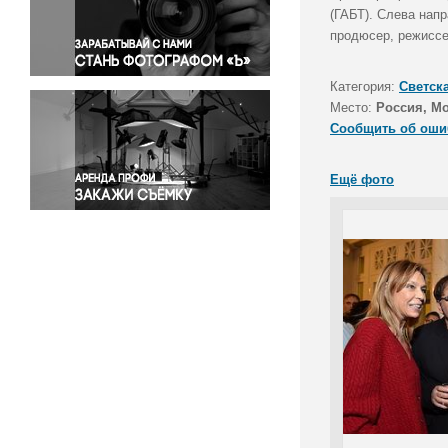
Правосудие
(ГАБТ). Слева нап
продюсер, режиссе
Происшествия и конфликты
Религия
Категория:
Светск
Светская жизнь
Место:
Россия, М
Спорт
Сообщить об оши
Экология
Экономика и бизнес
Ещё фото