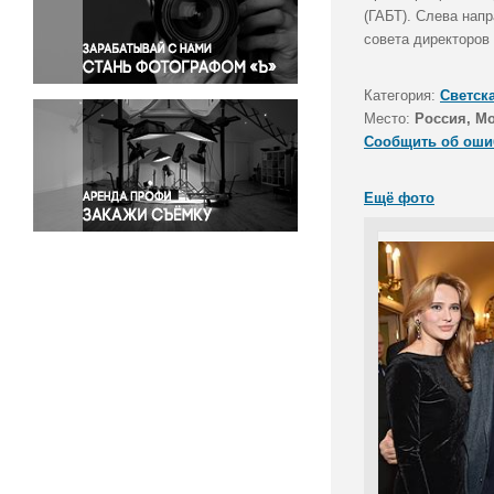
Правосудие
(ГАБТ). Слева нап
совета директоров
Происшествия и конфликты
Религия
Категория:
Светск
Светская жизнь
Место:
Россия, М
Спорт
Сообщить об оши
Экология
Экономика и бизнес
Ещё фото