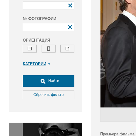
№ ФОТОГРАФИИ
ОРИЕНТАЦИЯ
КАТЕГОРИИ
Армия и ВПК
Досуг, туризм и отдых
Найти
Культура
Медицина
Сбросить фильтр
Наука
Образование
Общество
Окружающая среда
Политика
Премьера фильма 