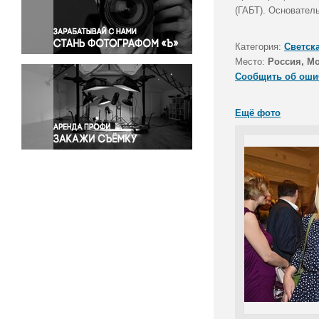
Правосудие
(ГАБТ). Основател
Происшествия и конфликты
Религия
Категория:
Светск
Место:
Россия, М
Светская жизнь
Сообщить об оши
Спорт
Экология
Ещё фото
Экономика и бизнес