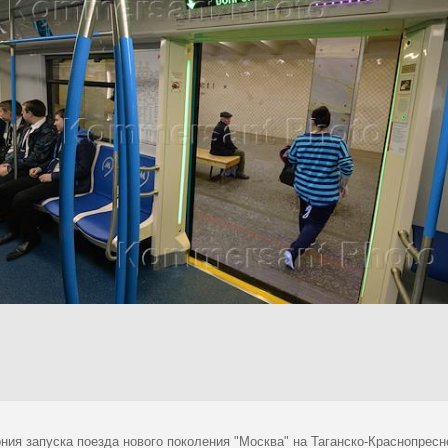
ния запуска поезда нового поколения "Москва" на Таганско-Краснопресн