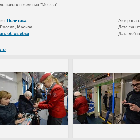
де нового поколения "Москва".
рия:
Политика
Автор и аг
Россия, Москва
Дата собы
ить об ошибке
Дата доба
ото