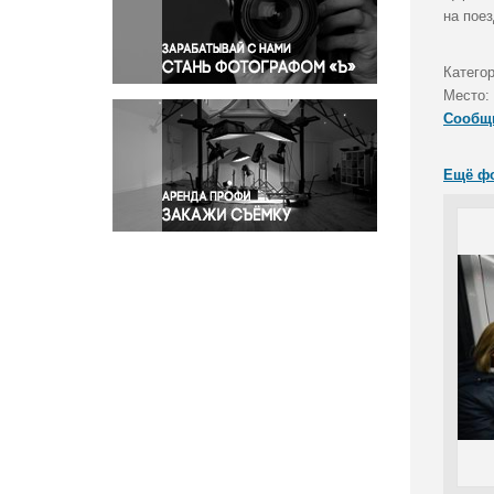
Правосудие
на поез
Происшествия и конфликты
Религия
Катего
Место:
Светская жизнь
Сообщ
Спорт
Экология
Ещё ф
Экономика и бизнес